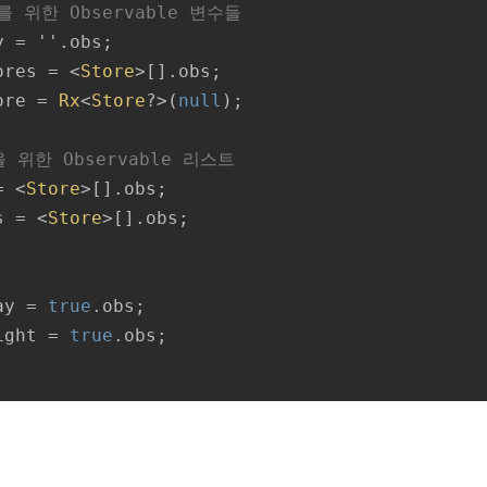
 위한 Observable 변수들
 = ''.obs;

ores = <
Store
>[].obs;

ore = 
Rx
<
Store
?>(
null
);

 위한 Observable 리스트
= <
Store
>[].obs;

s = <
Store
>[].obs;

ay = 
true
.obs;

ight = 
true
.obs;
