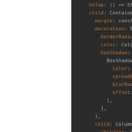
onTap
: () => S
child
: Containe
margin
: cons
decoration
: 
borderRadi
color
: Col
boxShadow
: 
          BoxShadow(

color
:
spread
blurRa
offset
          ),

        ],

      ),

child
: Column