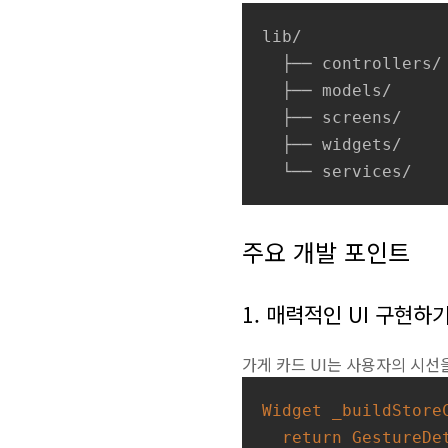
lib/

  ├── controllers/
  ├── models/     
  ├── screens/    
  ├── widgets/    
  └── services/   
주요 개발 포인트
1. 매력적인 UI 구현하
가게 카드 UI는 사용자의 시선
Widget
_buildStore
return
GestureDe