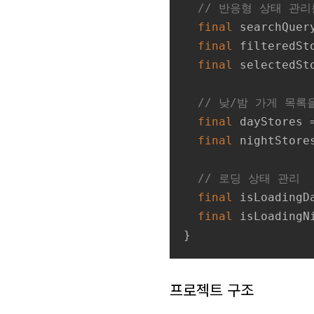
// 반응형 상태 관리를
final
 searchQuery
final
 filteredSt
final
 selectedSt
// 낮/밤 가게 목록을
final
 dayStores 
final
 nightStore
// 로딩 상태 관리
final
 isLoadingD
final
 isLoadingN
}
프로젝트 구조