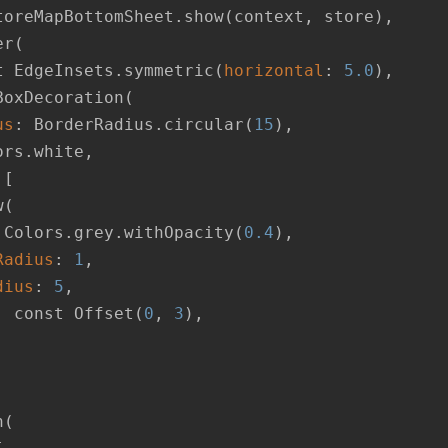
toreMapBottomSheet.show(context, store),

r(

t EdgeInsets.symmetric(
horizontal
: 
5.0
),

BoxDecoration(

us
: BorderRadius.circular(
15
),

ors.white,

[

 Colors.grey.withOpacity(
0.4
),

Radius
: 
1
,

dius
: 
5
,

: const Offset(
0
, 
3
),

(
